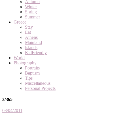
Autumn
Winter
Spring
Summer
Greece
Stay
Eat
Athens
Mainland
Islands
KidFriendly
World
Photography
Portraits
Baptism
Tips
Miscellaneous
Personal Projects
3/365
03/04/2011