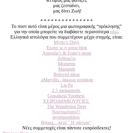
Κι όμως μας φωτίζει,
μας ζεσταίνει,
μας δίνει Ζωή!
* * * * * * * * * * * * * * *
Το ποστ αυτό είναι μέρος μια φωτογραφικής “πρόκλησης”
για την οποία μπορείτε να διαβάσετε περισσότερα
εδώ
.
Ελληνικά ιστολόγια που συμμετέχουν μέχρι στιγμής, είναι:
Myrto’s Days
Έκανε κι η μύγα blog
Annoula’s & Erato’s mom
Ανθομέλι
Moments
Marianth
Beloved ideas
aMaryllis.. άρωμα γυναίκας
Lia Pa
2.5 megapixels
Gunaikeia Ypothesi
ΧΕΙΡΟΔΗΜΙΟΥΡΓΙΕΣ
The Wandering Deer
Νοστιμότατο!!
mytripsonblog
Bijoux…κερί ” Η χάντρα”
Νέες συμμετοχές είναι πάντοτε ευπρόσδεκτες!