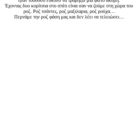
ήταν τόοοοσο εύκολο να τραβήξω μία φωτό ακόμη.
Έχοντας δυο κορίτσια στο σπίτι είναι σαν να ζούμε στη χώρα του
ροζ. Ροζ τσάντες, ροζ μαξιλαρια, ροζ ρούχα…
Περνάμε την ροζ φάση μας και δεν λέει να τελειώσει…