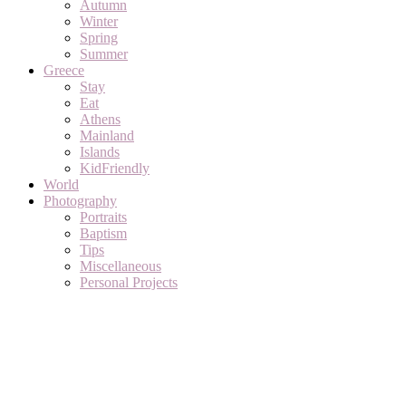
Autumn
Winter
Spring
Summer
Greece
Stay
Eat
Athens
Mainland
Islands
KidFriendly
World
Photography
Portraits
Baptism
Tips
Miscellaneous
Personal Projects