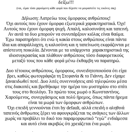
δείξω!!!
(ναι, είμαι τόσο χαρούμενη κάθε φορά που δέχεστε να μοιραστείτε τις εικόνες σας)
Δήλωση: Λατρεύω τους όμορφους ανθρώπους!
Όχι αυτούς που έχουν όμορφα εξωτερικά χαρακτηριστικά. Όχι!
Αυτούς που έχουν όμορφη ψυχή. Απαλή, καλοσυνάτη και ταπεινή.
Αν αυτά τα δυο μπορούν να συνυπάρξουν κιόλας είναι θαύμα.
Έχω παρατηρήσει ότι ενώ η κακία στους ανθρώπους είναι πάντα
ίδια και απαράλλαχτη, η καλοσύνη και η ταπείνωση εκφράζονται με
απίστευτη ποικιλία. Δένονται με τα υπάρχοντα χαρακτηριστικά της
ιδιοσυγκρασίας και πλάθουν ανθρώπους τόσο διαφορετικούς
μεταξύ τους που κάθε φορά μένω έκθαμβη να παρατηρώ.
Δυο τέτοιους ανθρώπους, όμορφους, συνειδητοποιούσα ότι είχα
βρει, καθώς φωτογράφιζα τη Στεφανία & το Γιάννη. Δεν είχαμε
ξαναειδωθεί ποτέ. Δυο λιτές συνεννοήσεις από τηλεφώνου μέσα
στις διακοπές και βρεθήκαμε την ημέρα του μυστηρίου στο σπίτι
τους στο θεολόγο. Το πρώτο τους μωρό ο Κωνσταντίνος.
Χαρούμενος, συνεργάσιμος και πολύ ήρεμος, όπως πάντα ήρεμα
είναι τα μωρά των όμορφων ανθρώπων.
Όχι επειδή γεννιούνται έτσι by default, αλλά επειδή ο αληθινά
ταπεινός άνθρωπος ξέρει να αφουγκράζεται τις ανάγκες των άλλων
χωρίς να προβάλει το δικό του παραμορφωτικό “εγώ” ενδιάμεσα
και αυτό είναι ακριβώς ότι χρειάζεται ένα μωρό.