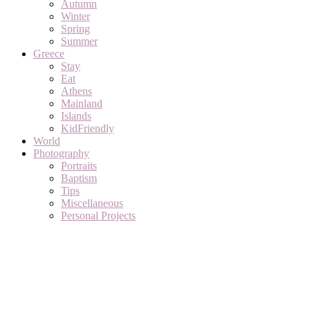
Autumn
Winter
Spring
Summer
Greece
Stay
Eat
Athens
Mainland
Islands
KidFriendly
World
Photography
Portraits
Baptism
Tips
Miscellaneous
Personal Projects