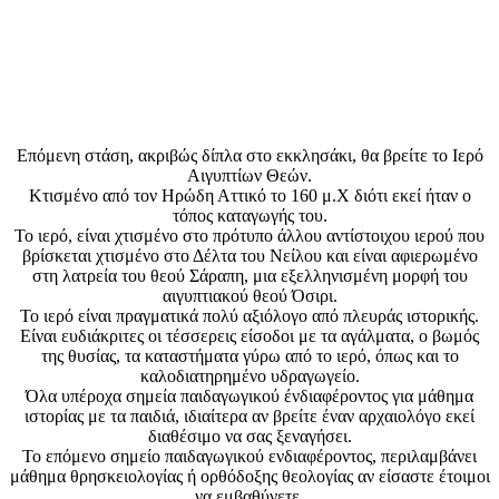
Επόμενη στάση, ακριβώς δίπλα στο εκκλησάκι, θα βρείτε το Ιερό
Αιγυπτίων Θεών.
Κτισμένο από τον Ηρώδη Αττικό το 160 μ.Χ διότι εκεί ήταν ο
τόπος καταγωγής του.
Το ιερό, είναι χτισμένο στο πρότυπο άλλου αντίστοιχου ιερού που
βρίσκεται χτισμένο στο Δέλτα του Νείλου και είναι αφιερωμένο
στη λατρεία του θεού Σάραπη, μια εξελληνισμένη μορφή του
αιγυπτιακού θεού Όσιρι.
Το ιερό είναι πραγματικά πολύ αξιόλογο από πλευράς ιστορικής.
Είναι ευδιάκριτες οι τέσσερεις είσοδοι με τα αγάλματα, ο βωμός
της θυσίας, τα καταστήματα γύρω από το ιερό, όπως και το
καλοδιατηρημένο υδραγωγείο.
Όλα υπέροχα σημεία παιδαγωγικού ένδιαφέροντος για μάθημα
ιστορίας με τα παιδιά, ιδιαίτερα αν βρείτε έναν αρχαιολόγο εκεί
διαθέσιμο να σας ξεναγήσει.
Το επόμενο σημείο παιδαγωγικού ενδιαφέροντος, περιλαμβάνει
μάθημα θρησκειολογίας ή ορθόδοξης θεολογίας αν είσαστε έτοιμοι
να εμβαθύνετε.