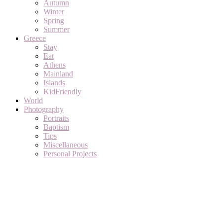
Autumn
Winter
Spring
Summer
Greece
Stay
Eat
Athens
Mainland
Islands
KidFriendly
World
Photography
Portraits
Baptism
Tips
Miscellaneous
Personal Projects