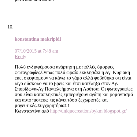
konstantina makripidi
07/10/2015 at 7:48 am
Reply
Πολύ ενδιαφέρουσα ανάρτηση με πολλές όμορφες
φωτογραφίες.Όντως πολύ ωραίο εκκλησάκι η Αγ. Κυριακή
εκεί σκεφτόμουν να κάνω το γάμο αλλά φοβήθηκα οτι είναι
λίγο δύσκολο να το βρεις και έτσι κατέληξα στον Αγ.
Σπυρίδωνα-Αγ.Παντελεήμονα στη Λούτσα. Οι φωτογραφίες
σου είναι καταπληκτικές,εμπεριέχουν αγάπη και ρομαντισμό
και αυτό πιστεύω τις κάνει τόσο ξεχωριστές και
μαγευτικές.Συγχαρητήρια!!!
Κωνσταντίνα από
http://uniquecreationsbykm.blogspot.gr/