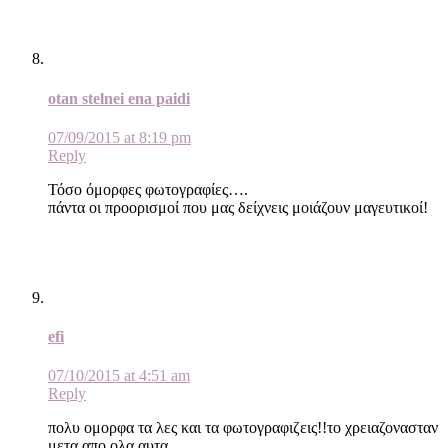
otan stelnei ena paidi
07/09/2015 at 8:19 pm
Reply
Τόσο όμορφες φωτογραφίες….
πάντα οι προορισμοί που μας δείχνεις μοιάζουν μαγευτικοί!
efi
07/10/2015 at 4:51 am
Reply
πολυ ομορφα τα λες και τα φωτογραφιζεις!!το χρειαζονασταν
μετα απο ολα αυτα..