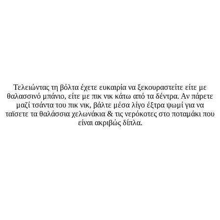
Τελειώντας τη βόλτα έχετε ευκαιρία να ξεκουραστείτε είτε με
θαλασσινό μπάνιο, είτε με πικ νικ κάτω από τα δέντρα. Αν πάρετε
μαζί τσάντα του πικ νικ, βάλτε μέσα λίγο έξτρα ψωμί για να
ταϊσετε τα θαλάσσια χελωνάκια & τις νερόκοτες στο ποταμάκι που
είναι ακριβώς δίπλα.