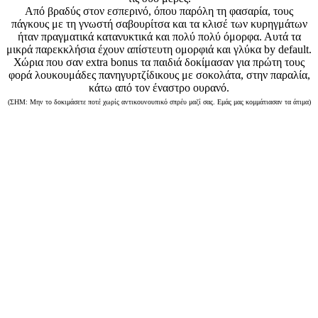
Από βραδύς στον εσπερινό, όπου παρόλη τη φασαρία, τους
πάγκους με τη γνωστή σαβουρίτσα και τα κλισέ των κυρηγμάτων
ήταν πραγματικά κατανυκτικά και πολύ πολύ όμορφα. Αυτά τα
μικρά παρεκκλήσια έχουν απίστευτη ομορφιά και γλύκα by default.
Χώρια που σαν extra bonus τα παιδιά δοκίμασαν για πρώτη τους
φορά λουκουμάδες πανηγυρτζίδικους με σοκολάτα, στην παραλία,
κάτω από τον έναστρο ουρανό.
(ΣΗΜ: Μην το δοκιμάσετε ποτέ χωρίς αντικουνουπικό σπρέυ μαζί σας. Εμάς μας κομμάτιασαν τα άτιμα)