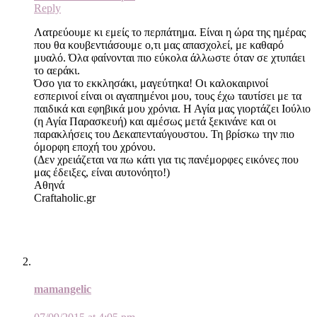
Reply
Λατρεύουμε κι εμείς το περπάτημα. Είναι η ώρα της ημέρας
που θα κουβεντιάσουμε ο,τι μας απασχολεί, με καθαρό
μυαλό. Όλα φαίνονται πιο εύκολα άλλωστε όταν σε χτυπάει
το αεράκι.
Όσο για το εκκλησάκι, μαγεύτηκα! Οι καλοκαιρινοί
εσπερινοί είναι οι αγαπημένοι μου, τους έχω ταυτίσει με τα
παιδικά και εφηβικά μου χρόνια. Η Αγία μας γιορτάζει Ιούλιο
(η Αγία Παρασκευή) και αμέσως μετά ξεκινάνε και οι
παρακλήσεις του Δεκαπενταύγουστου. Τη βρίσκω την πιο
όμορφη εποχή του χρόνου.
(Δεν χρειάζεται να πω κάτι για τις πανέμορφες εικόνες που
μας έδειξες, είναι αυτονόητο!)
Αθηνά
Craftaholic.gr
mamangelic