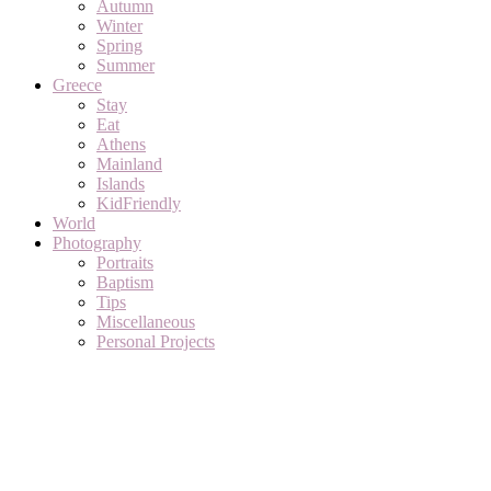
Autumn
Winter
Spring
Summer
Greece
Stay
Eat
Athens
Mainland
Islands
KidFriendly
World
Photography
Portraits
Baptism
Tips
Miscellaneous
Personal Projects