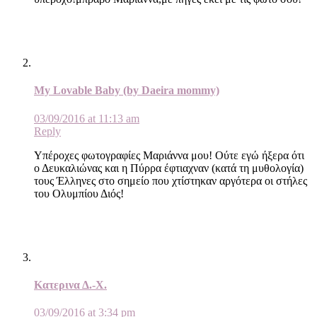
My Lovable Baby (by Daeira mommy)
03/09/2016 at 11:13 am
Reply
Υπέροχες φωτογραφίες Μαριάννα μου! Ούτε εγώ ήξερα ότι
ο Δευκαλιώνας και η Πύρρα έφτιαχναν (κατά τη μυθολογία)
τους Έλληνες στο σημείο που χτίστηκαν αργότερα οι στήλες
του Ολυμπίου Διός!
Κατερινα Δ.-Χ.
03/09/2016 at 3:34 pm