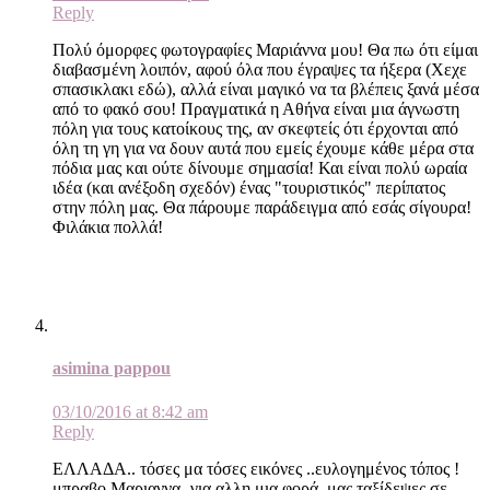
Reply
Πολύ όμορφες φωτογραφίες Μαριάννα μου! Θα πω ότι είμαι
διαβασμένη λοιπόν, αφού όλα που έγραψες τα ήξερα (Χεχε
σπασικλακι εδώ), αλλά είναι μαγικό να τα βλέπεις ξανά μέσα
από το φακό σου! Πραγματικά η Αθήνα είναι μια άγνωστη
πόλη για τους κατοίκους της, αν σκεφτείς ότι έρχονται από
όλη τη γη για να δουν αυτά που εμείς έχουμε κάθε μέρα στα
πόδια μας και ούτε δίνουμε σημασία! Και είναι πολύ ωραία
ιδέα (και ανέξοδη σχεδόν) ένας "τουριστικός" περίπατος
στην πόλη μας. Θα πάρουμε παράδειγμα από εσάς σίγουρα!
Φιλάκια πολλά!
asimina pappou
03/10/2016 at 8:42 am
Reply
ΕΛΛΑΔΑ.. τόσες μα τόσες εικόνες ..ευλογημένος τόπος !
μπραβο Μαριαννα -για αλλη μια φορά ,μας ταξίδεψες σε