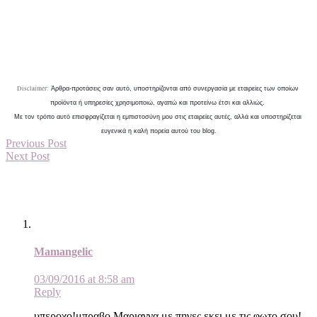
Disclaimer:
Άρθρα-προτάσεις σαν αυτό, υποστηρίζονται από συνεργασία με εταιρείες των οποίων 
προϊόντα ή υπηρεσίες χρησιμοποιώ, αγαπώ και προτείνω έτσι και αλλιώς. 
Με τον τρόπο αυτό επισφραγίζεται η εμπιστοσύνη μου στις εταιρείες αυτές, αλλά και υποστηρίζεται 
ευγενικά η καλή πορεία αυτού του blog.
Previous Post
Next Post
Mamangelic
03/09/2016 at 8:58 am
Reply
υπεροχο!μπραβο Μαριαννα,με πηγες εκει με τις φωτο σου!