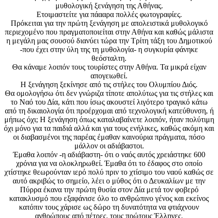
μυθολογική ξενάγηση της Αθήνας.
Ετοιμαστείτε για πάααρα πολλές φωτογραφίες.
Πρόκειται για την πρώτη ξενάγηση με απολειστικά μυθολογικό
περιεχομένο που πραγματοποιείται στην Αθήνα και καθώς μάλιστα
η μεγάλη μας σουσού διανύει τώρα την Τρίτη τάξη του Δημοτικού
-που έχει στην ύλη της τη μυθολογία- η συγκυρία φάνηκε
θεόσταλτη.
Θα κάναμε λοιπόν τους τουρίστες στην Αθήνα. Τα μικρά είχαν
απογειωθεί.
Η ξενάγηση ξεκίνησε από τις στήλες του Ολυμπίου Διός.
Θα ομολογήσω ότι δεν γνώριζα τίποτε απολύτως για τις στήλες και
το Ναό του Δία, κάτι που ίσως ακουστεί λιγότερο τραγικό κάτω
από τη δικαιολογία ότι προέρχομαι από τεχνολογική κατεύθυνση, ή
μήπως όχι; Η ξενάγηση όπως καταλαβαίνετε λοιπόν, ήταν πολύτιμη
όχι μόνο για τα παιδιά αλλά και για τους ενήλικες, καθώς ακόμη και
οι διαβασμένοι της παρέας έμαθαν καινούρια πράγματα, πόσο
μάλλον οι αδιάβαστοι.
Έμαθα λοιπόν -η αδιάβαστη- ότι ο ναός αυτός χρειάστηκε 600
χρόνια για να ολοκληρωθεί. Έμαθα ότι το έδαφος στο οποίο
χτίστηκε θεωρούνταν ιερό πολύ πριν το χτίσιμο του ναού καθώς σε
αυτό ακριβώς το σημείο, λέει ο μύθος ότι ο Δευκαλίων με την
Πύρρα έκανα την πρώτη θυσία στον Δία μετά τον φοβερό
κατακλυσμό που εξαφάνισε όλο το ανθρώπινο γένος και εκείνος
κατόπιν τους χάρισε ως δώρο τη δυνατότητα να φτιάχνουν
ανθρώπους από πέτρες, τους πρώτους Έλληνες.