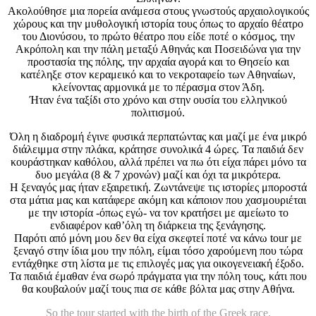
Ακολούθησε μια πορεία ανάμεσα στους γνωστούς αρχαιολογικούς
χώρους και την μυθολογική ιστορία τους όπως το αρχαίο θέατρο
του Διονύσου, το πρώτο θέατρο που είδε ποτέ ο κόσμος, την
Ακρόπολη και την πάλη μεταξύ Αθηνάς και Ποσειδώνα για την
προστασία της πόλης, την αρχαία αγορά και το Θησείο και
κατέληξε στον κεραμεικό και το νεκροταφείο των Αθηναίων,
κλείνοντας αρμονικά με το πέρασμα στον Άδη.
Ήταν ένα ταξίδι στο χρόνο και στην ουσία του ελληνικού
πολιτισμού.
Όλη η διαδρομή έγινε φυσικά περπατώντας και μαζί με ένα μικρό
διάλειμμα στην πλάκα, κράτησε συνολικά 4 ώρες. Τα παιδιά δεν
κουράστηκαν καθόλου, αλλά πρέπει να πω ότι είχα πάρει μόνο τα
δυο μεγάλα (8 & 7 χρονών) μαζί και όχι τα μικρότερα.
Η ξεναγός μας ήταν εξαιρετική. Ζωντάνεψε τις ιστορίες μποροστά
στα μάτια μας και κατάφερε ακόμη και κάποιον που χασμουριέται
με την ιστορία -όπως εγώ- να τον κρατήσει με αμείωτο το
ενδιαφέρον καθ’όλη τη διάρκεια της ξενάγησης.
Παρότι από μόνη μου δεν θα είχα σκεφτεί ποτέ να κάνω tour με
ξεναγό στην ίδια μου την πόλη, είμαι τόσο χαρούμενη που τώρα
εντάχθηκε στη λίστα με τις επιλογές μας για οικογενειακή έξοδο.
Τα παιδιά έμαθαν ένα σωρό πράγματα για την πόλη τους, κάτι που
θα κουβαλούν μαζί τους πια σε κάθε βόλτα μας στην Αθήνα.
So the tour started with the birth of the Greek race.